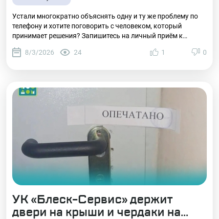
Устали многократно объяснять одну и ту же проблему по
телефону и хотите поговорить с человеком, который
принимает решения? Запишитесь на личный приём к
директору УК — это прямой диалог для оперативного
8/3/2026
24
1
0
решения ваших вопросов.
УК «Блеск-Сервис» держит
двери на крыши и чердаки на