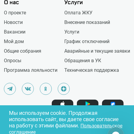
О нас
Услуги
О проекте
Оплата ЖКУ
Новости
Внесение показаний
Вакансии
Услуги
Мой дом
График отключений
Общие собрания
Аварийные и текущие заявки
Опросы
Обращения в УК
Программа лояльности
Техническая поддержка
Доступно в
Доступно в
Доступно в
Мы используем cookie. Продолжая
RuStore
Google Play
App Store
использовать сайт, вы даете свое согласие
на работу с этими файлами.
Пользовательское
соглашение
Обработка
Разработчик