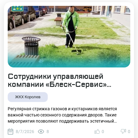
Сотрудники управляющей
компании «Блеск-Сервис»
проводят плановые работы по
ЖКХ Королев
покосу травы
Регулярная стрижка газонов и кустарников является
важной частью сезонного содержания дворов. Такие
мероприятия позволяют поддерживать эстетичный
внешний вид территорий, способствуют снижению
8/7/2026
8
0
0
количества сорной растительности, а также уменьшают