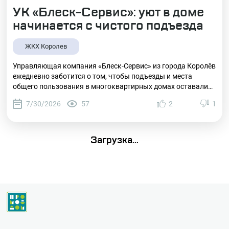
УК «Блеск-Сервис»: уют в доме
начинается с чистого подъезда
ЖКХ Королев
Управляющая компания «Блеск-Сервис» из города Королёв
ежедневно заботится о том, чтобы подъезды и места
общего пользования в многоквартирных домах оставались
чистыми и ухоженными. Сотрудники УК выполняют
7/30/2026
57
2
1
влажную уборку входных групп и лестничных клеток, моют
полы, протирают перила, двери, почтовые ящики, а также
следят за порядком на контейнерных площадках.
Загрузка...