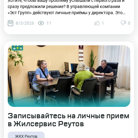
Хотите, чтобы вашу проблему услышали с первого раза и
сразу предложили решение? В управляющей компании
«Эст Групп» действуют личные приёмы у директора. Это
формат прямого разговора с руководителем, без
8/3/2026
11
1
0
посредников и долгих согласований .
Записывайтесь на личные прием
в Жилсервис Реутов
ЖКХ Реутов