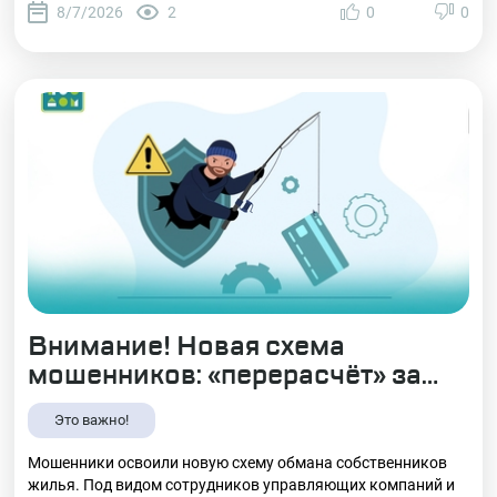
8/7/2026
2
0
0
комфортные условия для проживания.
Внимание! Новая схема
мошенников: «перерасчёт» за
ЖКУ!
Это важно!
Мошенники освоили новую схему обмана собственников
жилья. Под видом сотрудников управляющих компаний и