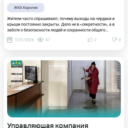
замке ради безопасности
ЖКХ Королев
жителей
Жители часто спрашивают, почему выходы на чердаки и
крыши постоянно закрыты. Дело не в «секретности», а в
заботе о безопасности людей и сохранности общего
имущества.
7/31/2026
47
2
0
Управляющая компания