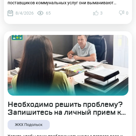
поставщиков коммунальных услуг они выманивают
персональные данные и информацию о банковских картах.
8/4/2026
65
3
0
Необходимо решить проблему?
Запишитесь на личный прием к
директору УК «ЭстГрупп»
ЖКХ Подольск