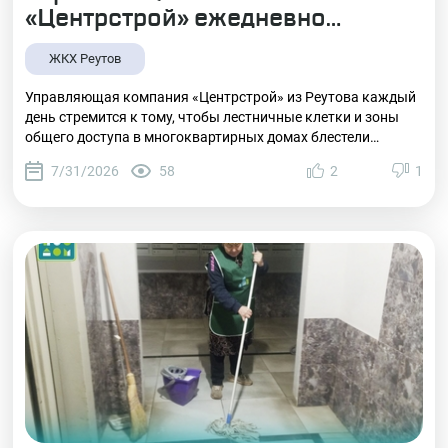
«Центрстрой» ежедневно
поддерживает чистоту в
ЖКХ Реутов
подъездах
Управляющая компания «Центрстрой» из Реутова каждый
день стремится к тому, чтобы лестничные клетки и зоны
общего доступа в многоквартирных домах блестели
чистотой и выглядели опрятно. Сотрудники УК проводят
7/31/2026
58
2
1
комплексную уборку входных тамбуров и лестничных
маршей, наводят лоск на полах, протирают поручни,
дверные полотна, почтовые секции, а также контролируют
состояние площадок для сбора отходов.