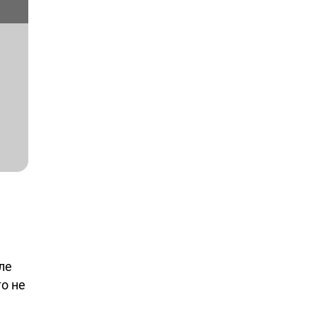
ле
о не